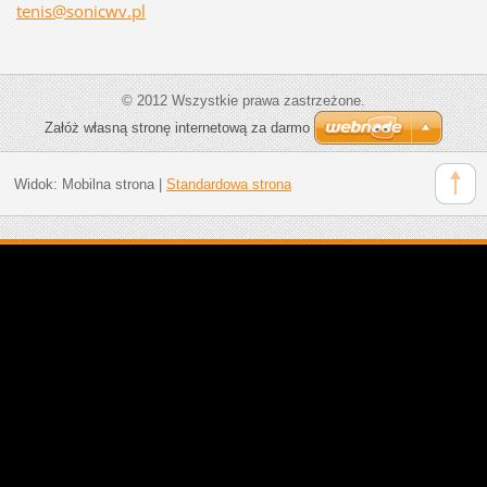
tenis@so
nicwv.pl
© 2012 Wszystkie prawa zastrzeżone.
Załóż własną stronę internetową za darmo
Widok:
Mobilna strona
|
Standardowa strona